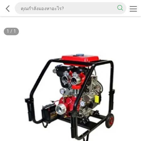
1
/
1