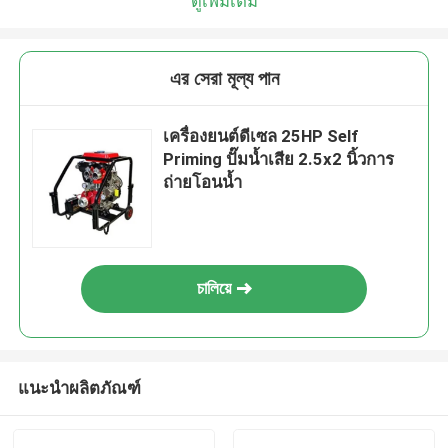
ดูเพิ่มเติม
এর সেরা মূল্য পান
เครื่องยนต์ดีเซล 25HP Self
Priming ปั๊มน้ำเสีย 2.5x2 นิ้วการ
ถ่ายโอนน้ำ
চালিয়ে
แนะนำผลิตภัณฑ์