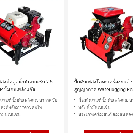
เพลิงมือดูดน้ำมันเบนซิน 2.5
ปั๊มดับเพลิงโลหะเครื่องยนต์
P ปั๊มดับเพลิงแก๊ส
สูญญากาศ Waterlogging Re
์:ปั๊มดับเพลิงสุญญากาศขับเคลื่อนด้วยมือแบบยกเครื่องยนต์เบนซิน
ชื่อผลิตภัณฑ์:ปั๊มดับเพลิงสุญญากาศเครื่องยนต์เบนซ
ะสงค์หลัก:การควบคุมไฟ
พลัง:น้ำมันเบนซิน
้ำมันเบนซิน
ประเภทเครื่องยนต์:สองสูบ สี่จังหวะ บังคับระบายคว