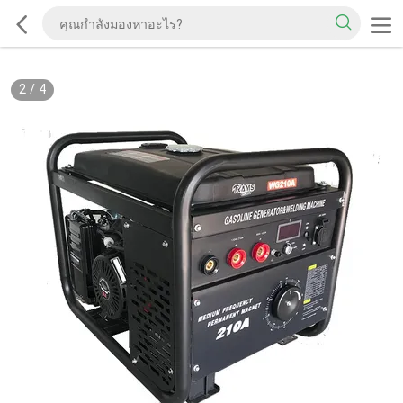
2
/
4