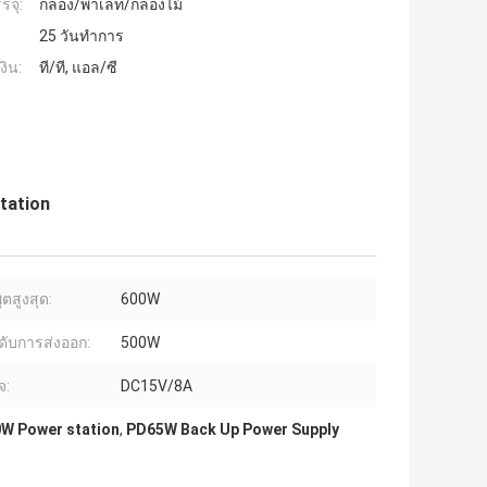
รจุ:
กล่อง/พาเลท/กล่องไม้
25 วันทำการ
งิน:
ที/ที, แอล/ซี
tation
ุตสูงสุด:
600W
นดับการส่งออก:
500W
จ:
DC15V/8A
W Power station
,
PD65W Back Up Power Supply