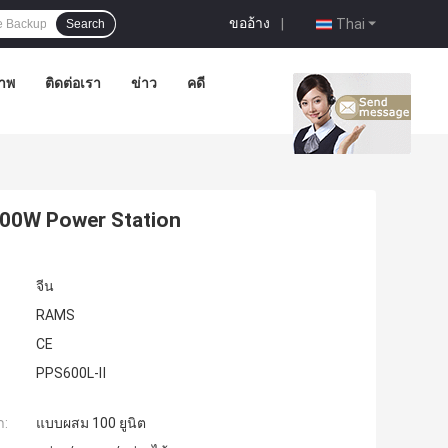
ขออ้าง
|
Thai
Search
าพ
ติดต่อเรา
ข่าว
คดี
00W Power Station
จีน
RAMS
CE
PPS600L-Ⅱ
ำ:
แบบผสม 100 ยูนิต