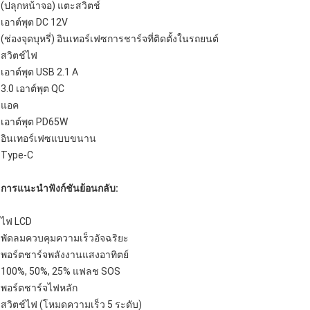
(ปลุกหน้าจอ) แตะสวิตช์
เอาต์พุต DC 12V
(ช่องจุดบุหรี่) อินเทอร์เฟซการชาร์จที่ติดตั้งในรถยนต์
สวิตช์ไฟ
เอาต์พุต USB 2.1 A
3.0 เอาต์พุต QC
แอค
เอาต์พุต PD65W
อินเทอร์เฟซแบบขนาน
Type-C
การแนะนำฟังก์ชันย้อนกลับ:
ไฟ LCD
พัดลมควบคุมความเร็วอัจฉริยะ
พอร์ตชาร์จพลังงานแสงอาทิตย์
100%, 50%, 25% แฟลช SOS
พอร์ตชาร์จไฟหลัก
สวิตช์ไฟ (โหมดความเร็ว 5 ระดับ)