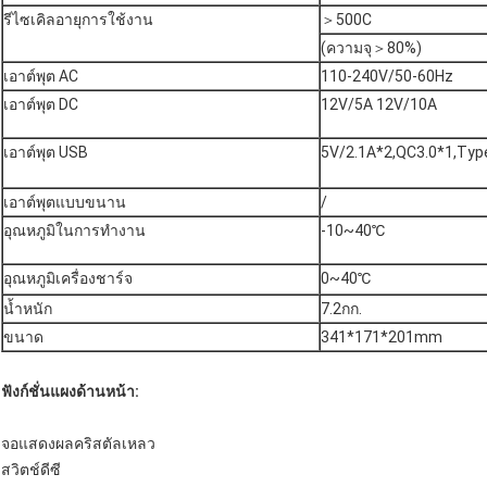
รีไซเคิลอายุการใช้งาน
＞500C
(ความจุ＞80%)
เอาต์พุต AC
110-240V/50-60Hz
เอาต์พุต DC
12V/5A 12V/10A
เอาต์พุต USB
5V/2.1A*2,QC3.0*1,Ty
เอาต์พุตแบบขนาน
/
อุณหภูมิในการทำงาน
-10~40℃
อุณหภูมิเครื่องชาร์จ
0~40℃
น้ำหนัก
7.2กก.
ขนาด
341*171*201mm
ฟังก์ชั่นแผงด้านหน้า:
จอแสดงผลคริสตัลเหลว
สวิตช์ดีซี